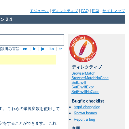
モジュール
|
ディレクティブ
|
FAQ
|
用語
|
サイトマップ
 2.4
翻訳済み言語:
en
|
fr
|
ja
|
ko
|
tr
ディレクティブ
BrowserMatch
BrowserMatchNoCase
SetEnvIf
SetEnvIfExpr
SetEnvIfNoCase
Bugfix checklist
httpd changelog
す。 これらの環境変数を使用して、
Known issues
Report a bug
定をすることができます。 これ
参照