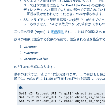
リクエストと関連付けられる環境変数のリスト。これ
ストでは前の部分にある
の結果の
SetEnvIf[NoCase]
ディレクティブの 範囲でより前の部分で定義されてい
に正規表現が使われなかったときにのみ考慮されます
SSL クライアント証明書拡張への参照で、
oid
オブジェク
ットされません。
oid
が複数見つかった場合は それら
二つ目の引数 (
regex
) は
正規表現
です。 これは POSIX.2 
残りの引数は設定する変数の名前で、設定される値を指定する
varname
!
varname
varname
=
value
のどれかの形式になります。
最初の形式では、値は "1" に設定されます。 二つ目はも
降では、
value
内に
..
が存在すればそれを認識し、
regex
$1
$9
例:
SetEnvIf Request_URI "\.gif$" object_is_image
SetEnvIf Request_URI "\.jpg$" object_is_image
SetEnvIf Request_URI "\.xbm$" object_is_image
: