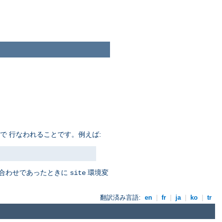
で 行なわれることです。例えば:
み合わせであったときに
環境変
site
翻訳済み言語:
en
|
fr
|
ja
|
ko
|
tr