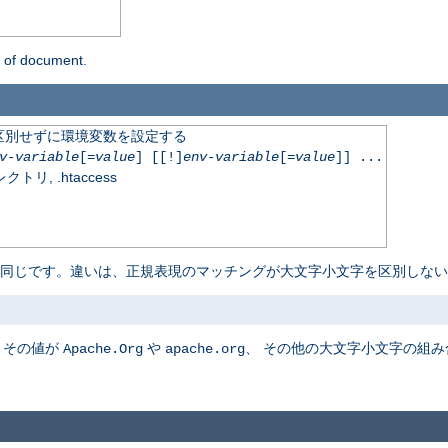
n of document.
区別せずに環境変数を設定する
v-variable
[=
value
] [[!]
env-variable
[=
value
]] ...
, .htaccess
 同じです。違いは、正規表現のマッチングが大文字小文字を区別しない
、その値が
や
、 その他の大文字小文字の組
Apache.Org
apache.org