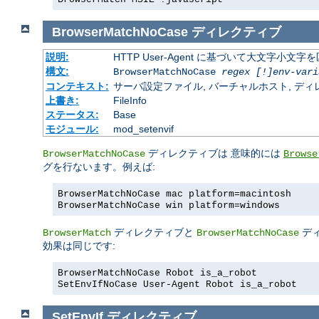
BrowserMatchNoCase
ディレクティブ
説明:
HTTP User-Agent に基づいて大文字小
構文:
BrowserMatchNoCase
regex [!]env-vari
コンテキスト:
サーバ設定ファイル, バーチャルホスト, ディレクトリ
上書き:
FileInfo
ステータス:
Base
モジュール:
mod_setenvif
ディレクティブは 意味的には
BrowserMatchNoCase
Browse
グを行ないます。例えば:
BrowserMatchNoCase mac platform=macintosh
BrowserMatchNoCase win platform=windows
ディレクティブと
デ
BrowserMatch
BrowserMatchNoCase
効果は同じです:
BrowserMatchNoCase Robot is_a_robot
SetEnvIfNoCase User-Agent Robot is_a_robot
SetEnvIf
ディレクティブ