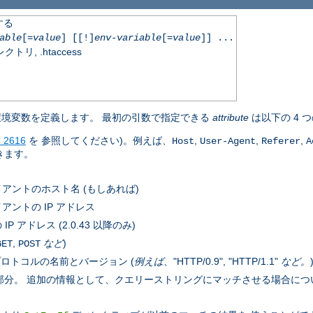
する
able
[=
value
] [[!]
env-variable
[=
value
]] ...
, .htaccess
境変数を定義します。 最初の引数で指定できる
attribute
は以下の 4 
 2616
を 参照してください)。例えば、
,
,
,
Host
User-Agent
Referer
A
きます。
アントのホスト名 (もしあれば)
アントの IP アドレス
 アドレス (2.0.43 以降のみ)
,
など
)
GET
POST
ロトコルの名前とバージョン (
例えば
、"HTTP/0.9", "HTTP/1.1"
など。
後の部分。 追加の情報として、クエリーストリングにマッチさせる場合に