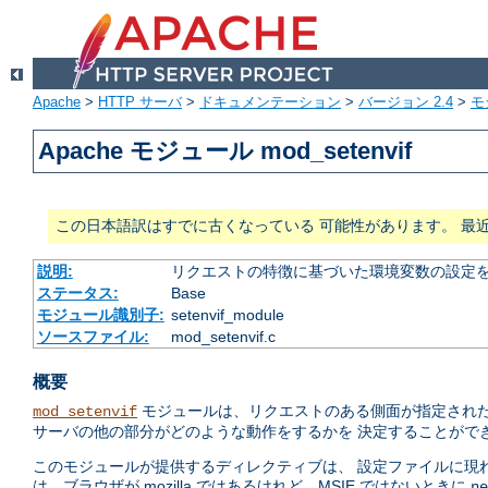
Apache
>
HTTP サーバ
>
ドキュメンテーション
>
バージョン 2.4
>
モ
Apache モジュール mod_setenvif
この日本語訳はすでに古くなっている 可能性があります。 最
説明:
リクエストの特徴に基づいた環境変数の設定
ステータス:
Base
モジュール識別子:
setenvif_module
ソースファイル:
mod_setenvif.c
概要
モジュールは、リクエストのある側面が指定された
mod_setenvif
サーバの他の部分がどのような動作をするかを 決定することがで
このモジュールが提供するディレクティブは、 設定ファイルに現
は、ブラウザが mozilla ではあるけれど、MSIE ではないときに
ne