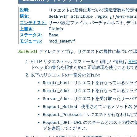
説明:
リクエストの属性に基づいて環境変数を設定
構文:
SetEnvIf
attribute regex [!]env-vari
コンテキスト:
サーバ設定ファイル, バーチャルホスト, ディレクトリ
上書き:
FileInfo
ステータス:
Base
モジュール:
mod_setenvif
ディレクティブは、リクエストの属性に基づいて環
SetEnvIf
HTTP リクエストヘッダフィールド (詳しい情報は
RFC
トヘッダの集合を現すために 正規表現を使うこともで
以下のリクエストの一部分のどれか:
- リクエストを行なっているクライ
Remote_Host
- リクエストを行なっているクライ
Remote_Addr
- リクエストを受け取ったサーバの IP
Server_Addr
- 使用されているメソッド名 (
Request_Method
- リクエストが行なわれたプ
Request_Protocol
- URL のスキームとホストの
Request_URI
ブを参照してください。