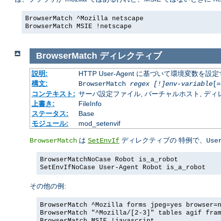
BrowserMatch ^Mozilla netscape
BrowserMatch MSIE !netscape
BrowserMatch
ディレクティブ
説明:
HTTP User-Agent に基づいて環境変数を設
構文:
BrowserMatch
regex [!]env-variable
[=
コンテキスト:
サーバ設定ファイル, バーチャルホスト, ディレクトリ
上書き:
FileInfo
ステータス:
Base
モジュール:
mod_setenvif
は
ディレクティブの 特例で、
BrowserMatch
SetEnvIf
Use
BrowserMatchNoCase Robot is_a_robot
SetEnvIfNoCase User-Agent Robot is_a_robot
その他の例:
BrowserMatch ^Mozilla forms jpeg=yes browser=
BrowserMatch "^Mozilla/[2-3]" tables agif fra
BrowserMatch MSIE !javascript