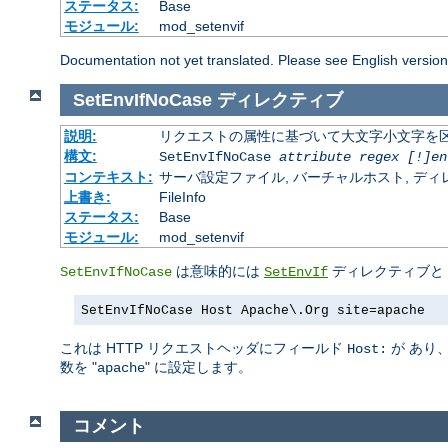
ステータス:
Base
モジュール:
mod_setenvif
Documentation not yet translated. Please see English versio
SetEnvIfNoCase
ディレクティブ
説明:
リクエストの属性に基づいて大文字小文字を
構文:
SetEnvIfNoCase
attribute regex [!]en
コンテキスト:
サーバ設定ファイル, バーチャルホスト, ディレクトリ
上書き:
FileInfo
ステータス:
Base
モジュール:
mod_setenvif
は意味的には
ディレクティブと
SetEnvIfNoCase
SetEnvIf
SetEnvIfNoCase Host Apache\.Org site=apache
これは HTTP リクエストヘッダにフィールド
が あり
Host:
数を "
" に設定します。
apache
コメント