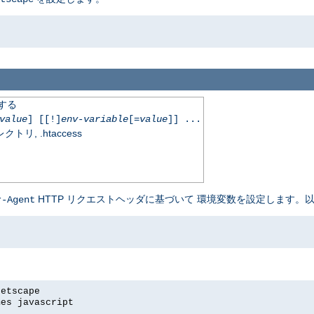
定する
value
] [[!]
env-variable
[=
value
]] ...
, .htaccess
HTTP リクエストヘッダに基づいて 環境変数を設定します。以
r-Agent
netscape
mes javascript