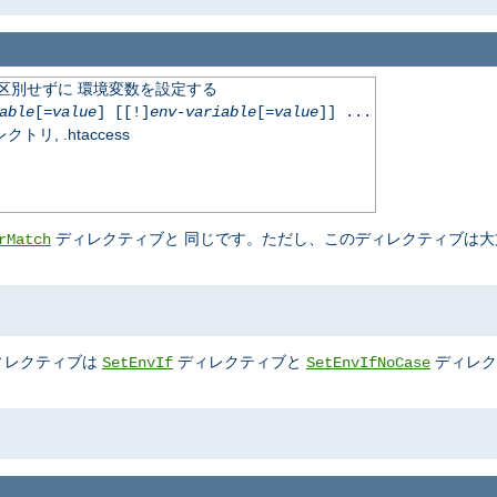
文字を区別せずに 環境変数を設定する
able
[=
value
] [[!]
env-variable
[=
value
]] ...
, .htaccess
ディレクティブと 同じです。ただし、このディレクティブは大
rMatch
ィレクティブは
ディレクティブと
ディレク
SetEnvIf
SetEnvIfNoCase