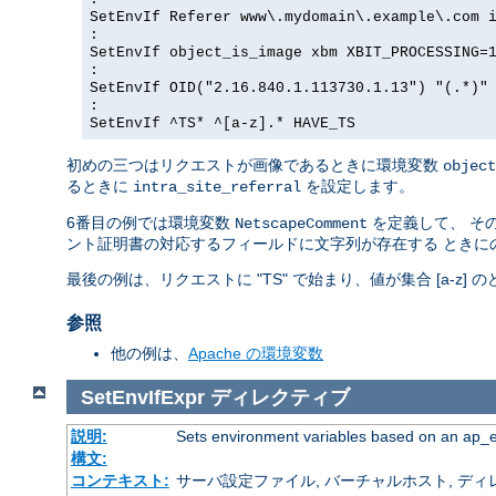
SetEnvIf Referer www\.mydomain\.example\.com 
:
SetEnvIf object_is_image xbm XBIT_PROCESSING=
:
SetEnvIf OID("2.16.840.1.113730.1.13") "(.*)"
:
SetEnvIf ^TS* ^[a-z].* HAVE_TS
初めの三つはリクエストが画像であるときに環境変数
object
るときに
を設定します。
intra_site_referral
6番目の例では環境変数
を定義して、 その
NetscapeComment
ント証明書の対応するフィールドに文字列が存在する ときに
最後の例は、リクエストに "TS" で始まり、値が集合 [a-z
参照
他の例は、
Apache の環境変数
SetEnvIfExpr
ディレクティブ
説明:
Sets environment variables based on an ap_
構文:
コンテキスト:
サーバ設定ファイル, バーチャルホスト, ディレクトリ