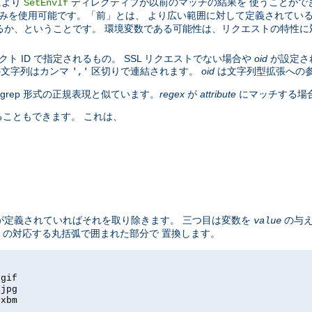
により
ディレクティブが以前のマッチの結果を 使うことがで
SetEnvIf
みを使用可能です。「前」とは、 より広い範囲に対して定義されている 
るか、ということです。 環境変数である可能性は、リクエストの特性
。
ト ID で指定されるもの。 SSL リクエストでない場合や
oid
が設定さ
の文字列はカンマ
区切りで連結されます。
oid
は文字列型拡張への
','
の egrep 形式の正規表現と似ています。
regex
が
attribute
にマッチする場
こともできます。 これは、
し値が定義されていればそれを取り除きます。 三つ目は変数を
の与え
value
の対応する丸括弧で囲まれた部分で 置換します。
=gif
=jpg
=xbm